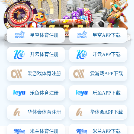
手机App
网页版
巴萨vs马竞：传控哲学与铁血防线
的终极对话，西甲冠军悬念再起
2026-06-04 03:00
70 次阅读
首页
/
体育报道
西甲联赛本赛季的争冠大戏再掀波澜。在巴萨与马竞