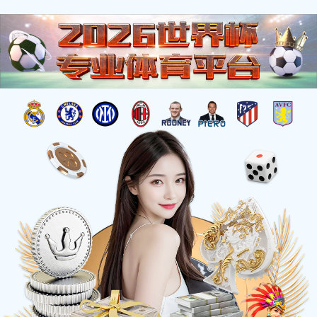
注册入口
好博怎么样
APP与网页版入口
｜畅享全球体育赛事与数据服
务
欢迎访问
好博怎么样
，提供全面覆盖足球、篮
球、电竞等项目的赛事资讯与数据内容， 支持
APP下载
与
网页使用
，每日同步更新千场比赛，
聚焦热门体育内容， 助您轻松获取赛事动态，
掌握比赛节奏。