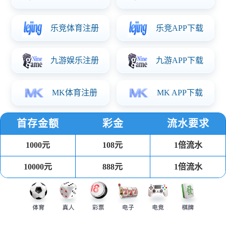
的焦点对决中，诺坎普球场见证了两种截然不同足球
哲学的激烈碰撞。一边是拉玛西亚血脉中流淌的传控
基因，另一边是西蒙尼锻造的铁血防线。这场被誉为
“终极对话”的比赛，以2-2的平局收场，不仅让两队各
取一分，更让西甲冠军的归属悬念再次燃起，积分榜
的胶着状态将争冠格局推向了白热化。
传控哲学的华丽变奏：从控球到效率
的微妙转身
巴萨在哈维的带领下，并未完全固守传统的无限控球
模式。本场比赛，红蓝军团在保持高控球率的同时，
更注重纵向传递的效率和前场三叉戟的穿插跑动。莱
万多夫斯基的支点作用与佩德里的灵动摆脱，成为了
撕开马竞防线的利器。尤其是第二个进球，正是通过