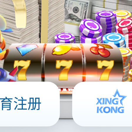
类似的十字路口：是坚守一支有潜力但未达预期的球队，还是另
，但悬念仍将发酵
不会在短期内揭晓。他本人多次强调“赢球是唯一标准”，这为雄
果。对于球迷而言，或许不必过度解读每一句流言，毕竟字母哥才
为新赛季最引人注目的剧情之一。雄鹿能否稳定军心、打出一波
早已虎视眈眈，只等一封“申请交易”的传真。