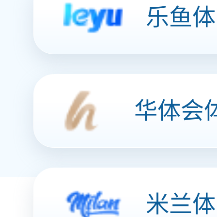
北京时间5月19日，NBA季后赛西
2026-06-05
好博怎么样
联
好博(中国体育)科技股份有限公司网站
【eson推荐*请牢记发财域
su
名:tyu8989.com】 成立于2012年12
月，注册资金2500万，是一家生产各
类体育器材及运动用品的制造商厂
家，是一家集科研、生产、销售为一
体的体育用品产品企业。好博(中国体
育)科技股份有限公司网站只有注重产
品质量，才可以走得更远，才可以赢
得未来。我们公司用优良的产品为广
大客户提供智能运动解决方案服务和
新型体育器材制品！