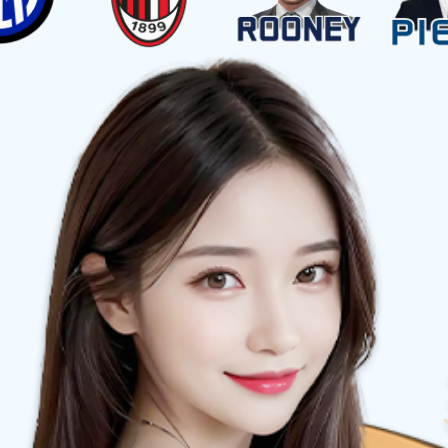
息自相矛盾
入了一场前所未有的舆论漩涡。当家球星扬尼斯·阿德托昆博的去留
声称字母哥已心生去意，甚至暗示会拒绝提前续约；另一些则坚
管理层面临巨大压力。
的博弈
。据透露，字母哥在会上对球队的引援效率和未来规划表达了不
P得主正在密切关注其他球队的动向，尤其是迈阿密热火和纽约尼
注于新赛季”。这种针锋相对的说法，让人不禁怀疑：真相究竟在