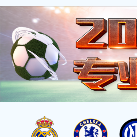
好博怎么样
A
欢迎访问
好博怎么样
，提供全面覆盖足
千场比赛，