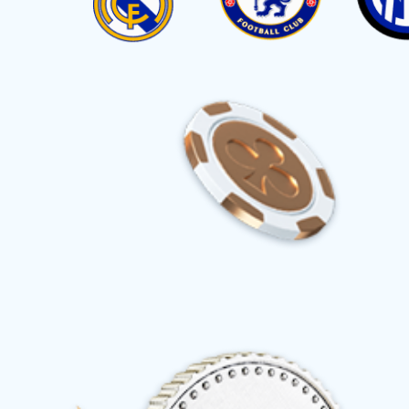
字母哥去留成谜，雄鹿内部消
2026-06-08 03:00
32 次阅读
密尔沃基雄鹿队在2024-25赛季初陷
内部人士泄露的消息出现严重分歧，有的
部消息，不仅让球迷感到困惑，更让球队
流言四起：忠诚与野心
事情的导火索源于几周前的一场闭门会议
随后，有消息人士爆料称，这位两届MV
认了这一说法，并强调字母哥“100%专