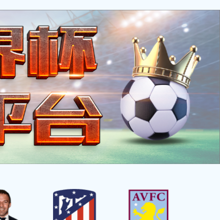
注册入口
赛事与数据服务
支持
APP下载
与
网页使用
，每日同步更新
握比赛节奏。