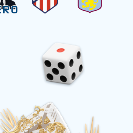
首页
/
体育报道
问题，成为联盟内外热议的焦点。近日，多名
称他仍对雄鹿忠心耿耿。这种自相矛盾的内
满，尤其是在后卫线和替补深度上的不足。
克斯等大市场球队。然而，雄鹿官方立刻否
哪一边？更耐人寻味的是，字母哥本人在社交