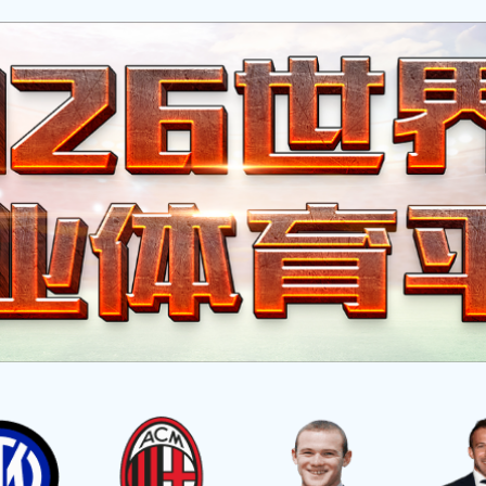
App下载
关于我们
体育报道
PP与网页版入口｜畅享全球体育
球、篮球、电竞等项目的赛事资讯与数据内容， 
聚焦热门体育内容， 助您轻松获取赛事动态，掌
手机App
网页版