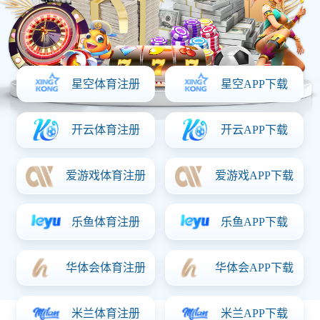
手机App
网页版
日照队赢了！10062人共同见证！
2026-06-01 03:00
77 次阅读
首页
/
体育报道
3月30日下午，日照国际足球中心座无虚席，一场备
受瞩目的足球对决在此上演。10062名球迷涌入现